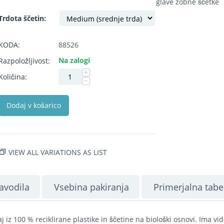
glave zobne ščetke
Trdota ščetin:
KODA:
88526
Na zalogi
Razpoložljivost:
+
Količina:
−
Dodaj v košarico
VIEW ALL VARIATIONS AS LIST
avodila
Vsebina pakiranja
Primerjalna tabe
 iz 100 % reciklirane plastike in ščetine na biološki osnovi. Ima vid