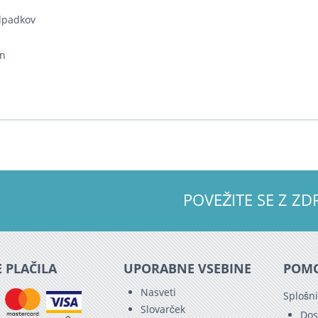
odpadkov
en
POVEŽITE SE Z 
 PLAČILA
UPORABNE VSEBINE
POM
Nasveti
Splošni
Slovarček
Dos