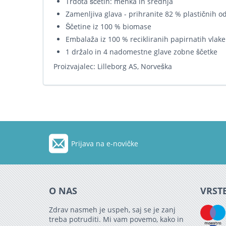
Trdota ščetin: mehka in srednja
Zamenljiva glava - prihranite 82 % plastičnih 
Ščetine iz 100 % biomase
Embalaža iz 100 % recikliranih papirnatih vlak
1 držalo in 4 nadomestne glave zobne ščetke
Proizvajalec: Lilleborg AS, Norveška
Prijava na e-novičke
O NAS
VRSTE
Zdrav nasmeh je uspeh, saj se je zanj
treba potruditi. Mi vam povemo, kako in