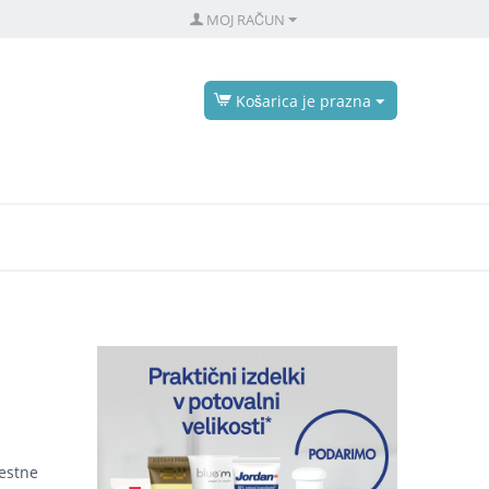
MOJ RAČUN
Košarica je prazna
estne