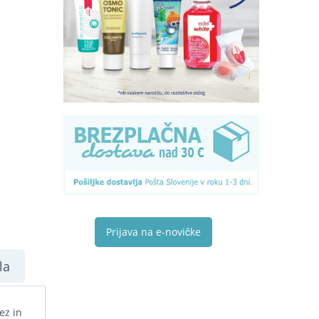
Prijava na e-novičke
la
ez in