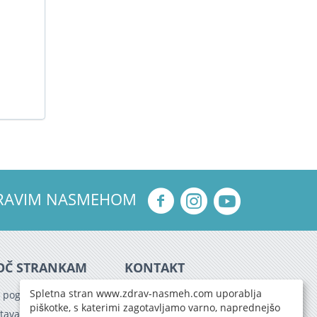
ZDRAVIM NASMEHOM
OČ STRANKAM
KONTAKT
02/ 460 53 42
Spletna stran www.zdrav-nasmeh.com uporablja
 pogoji poslovanja
info@zdrav-nasmeh.com
piškotke, s katerimi zagotavljamo varno, naprednejšo
tava blaga