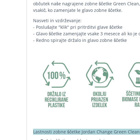
občutek naše nagrajene zobne ščetke Green Clean, z
vsakič, ko zamenjate le glavo zobne ščetke.
Nasveti in vzdrževanje:
- Poslušajte "klik" pri pritrditvi glave ščetke
- Glavo ščetke zamenjajte vsake 3 mesece ali ko je
- Redno spirajte držalo in glavo zobne ščetke
Lastnosti zobne ščetke Jordan Change Green Clean