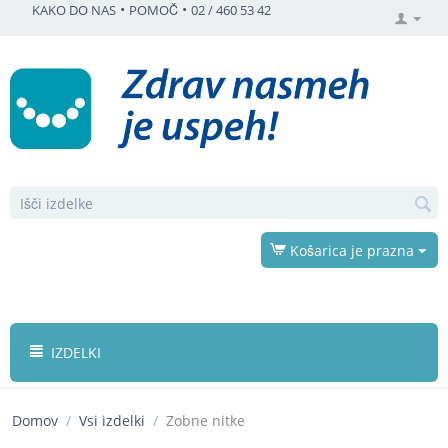
•
•
KAKO DO NAS
POMOČ
02 / 460 53 42
Košarica je prazna
IZDELKI
Domov
/
Vsi izdelki
/
Zobne nitke