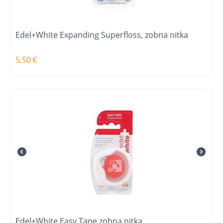
Edel+White Expanding Superfloss, zobna nitka
5,50
€
Edel+White Easy Tape zobna nitka