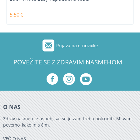
5,50
€
Prijava na e-novičke
POVEŽITE SE Z ZDRAVIM NASMEHOM
O NAS
Zdrav nasmeh je uspeh, saj se je zanj treba potruditi. Mi vam
povemo, kako in s čim.
VEČ O NAS