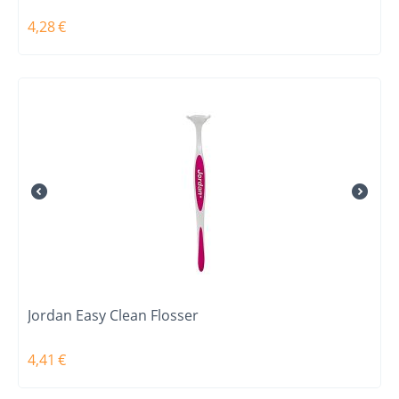
4,28
€
Jordan Easy Clean Flosser
4,41
€