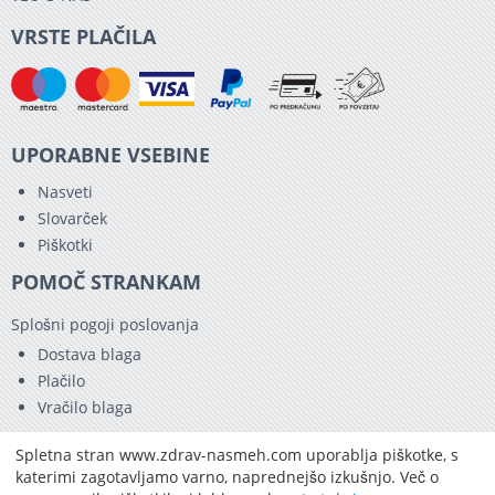
VRSTE PLAČILA
UPORABNE VSEBINE
Nasveti
Slovarček
Piškotki
POMOČ STRANKAM
Splošni pogoji poslovanja
Dostava blaga
Plačilo
Vračilo blaga
KONTAKT
Spletna stran www.zdrav-nasmeh.com uporablja piškotke, s
katerimi zagotavljamo varno, naprednejšo izkušnjo. Več o
02/ 460 53 42