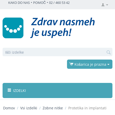
•
•
KAKO DO NAS
POMOČ
02 / 460 53 42
Košarica je prazna
IZDELKI
Domov
/
Vsi izdelki
/
Zobne nitke
/
Protetika in implantati