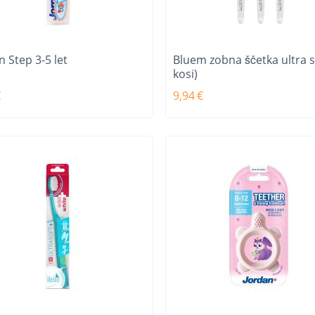
n Step 3-5 let
Bluem zobna ščetka ultra s
kosi)
€
9,94
€