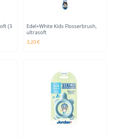
oft (3
Edel+White Kids Flosserbrush,
ultrasoft
3,20
€