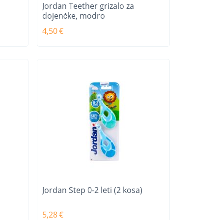
Jordan Teether grizalo za
dojenčke, modro
4,50
€
Jordan Step 0-2 leti (2 kosa)
5,28
€