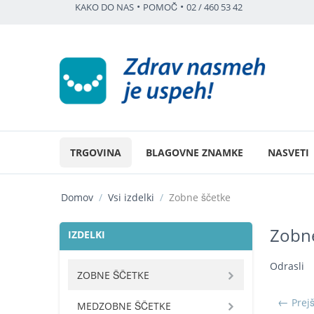
•
•
KAKO DO NAS
POMOČ
02 / 460 53 42
TRGOVINA
BLAGOVNE ZNAMKE
NASVETI
Domov
/
Vsi izdelki
/
Zobne ščetke
Zobne
IZDELKI
Odrasli
ZOBNE ŠČETKE
Prej
MEDZOBNE ŠČETKE