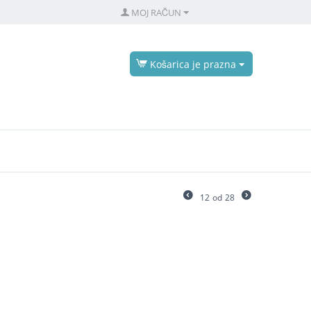
MOJ RAČUN
Košarica je prazna
12
od
28