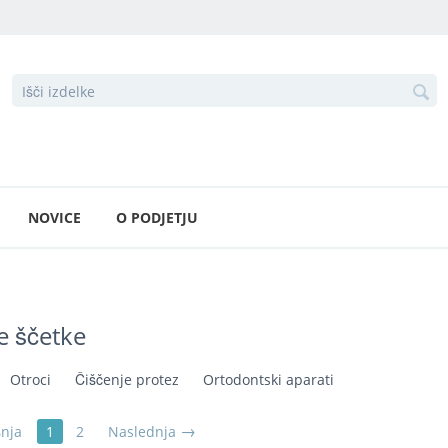
NOVICE
O PODJETJU
 ščetke
Otroci
Čiščenje protez
Ortodontski aparati
šnja
1
2
Naslednja