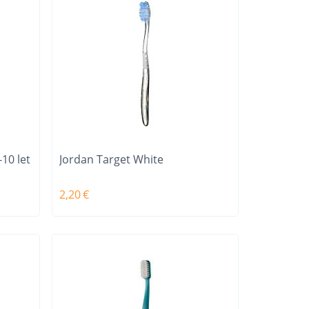
10 let
Jordan Target White
2,20
€