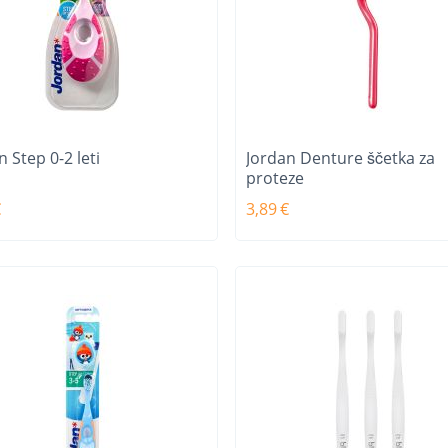
n Step 0-2 leti
Jordan Denture ščetka za
proteze
€
3,89
€