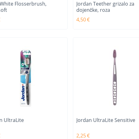
White Flosserbrush,
Jordan Teether grizalo za
soft
dojenčke, roza
€
4,50
€
n UltraLite
Jordan UltraLite Sensitive
€
2,25
€