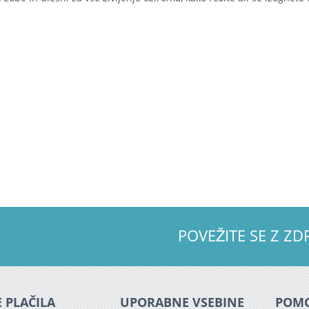
POVEŽITE SE Z 
 PLAČILA
UPORABNE VSEBINE
POM