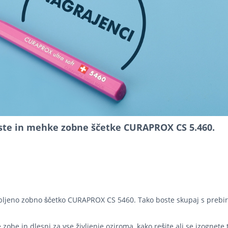
ste in mehke zobne ščetke CURAPROX CS 5.460.
ljubljeno zobno ščetko CURAPROX CS 5460. Tako boste skupaj s preb
zobe in dlesni za vse življenje oziroma, kako rešite ali se izognete