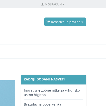
MOJ RAČUN
Košarica je prazna
ZADNJI DODANI NASVETI
Inovativne zobne nitke za vrhunsko
ustno higieno
Brezplačna pobarvanka