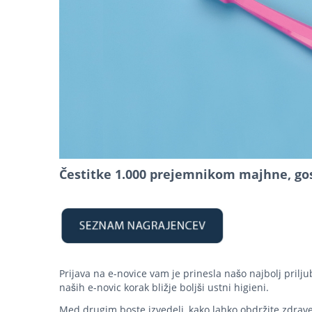
Čestitke 1.000 prejemnikom majhne, go
Prijava na e-novice vam je prinesla našo najbolj pri
naših e-novic korak bližje boljši ustni higieni.
Med drugim boste izvedeli, kako lahko obdržite zdrave 