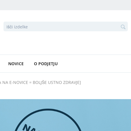
NOVICE
O PODJETJU
VA NA E-NOVICE = BOLJŠE USTNO ZDRAVJE]