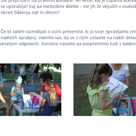
Ste prepričani, da pravilno ščetkate? Ali veste, kaj je čopasta ščetka
se uporablja? Kaj pa medzobne ščetke – ste jih že vključili v vsako
obred čiščenja zob in dlesni?
Če bi začeli razmišljati o ustni preventivi, ki jo sicer opravljamo zel
 naštetih vprašanj. Vabimo vas, da se z njim ustavite na naših dela
eseljem odgovorili. Koristne nasvete pa pospremimo tudi s kakšn