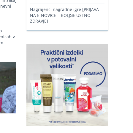
 in zakaj
dnevni
Nagrajenci nagradne igre [PRIJAVA
NA E-NOVICE = BOLJŠE USTNO
ZDRAVJE]
o
vnicah v
im