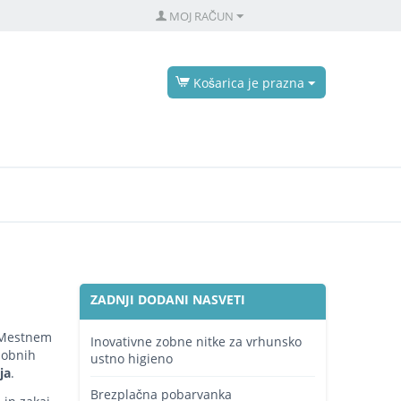
MOJ RAČUN
Košarica je prazna
ZADNJI DODANI NASVETI
v Mestnem
Inovativne zobne nitke za vrhunsko
zobnih
ustno higieno
ja
.
Brezplačna pobarvanka