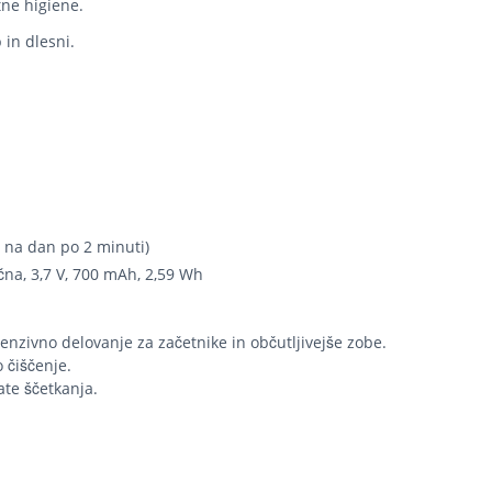
tne higiene.
in dlesni.
t na dan po 2 minuti)
ična, 3,7 V, 700 mAh, 2,59 Wh
nzivno delovanje za začetnike in občutljivejše zobe.
 čiščenje.
te ščetkanja.