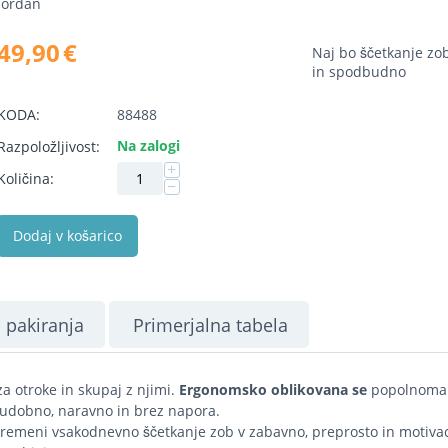
Jordan
49,90
€
Naj bo ščetkanje zo
in spodbudno
KODA:
88488
Na zalogi
Razpoložljivost:
+
Količina:
−
Dodaj v košarico
 pakiranja
Primerjalna tabela
za otroke in skupaj z njimi.
E
rgonomsko oblikovana se
popolnoma
 udobno, naravno in brez napora.
 spremeni vsakodnevno ščetkanje zob v zabavno, preprosto in motivac