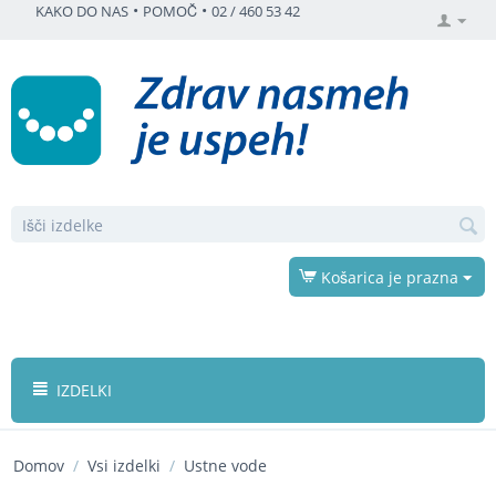
•
•
KAKO DO NAS
POMOČ
02 / 460 53 42
Košarica je prazna
IZDELKI
Domov
/
Vsi izdelki
/
Ustne vode