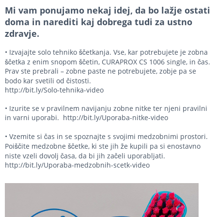
Mi vam ponujamo nekaj idej, da bo lažje ostati
doma in narediti kaj dobrega tudi za ustno
zdravje.
• Izvajajte solo tehniko ščetkanja. Vse, kar potrebujete je zobna
ščetka z enim snopom ščetin, CURAPROX CS 1006 single, in čas.
Prav ste prebrali – zobne paste ne potrebujete, zobje pa se
bodo kar svetili od čistosti.
http://bit.ly/Solo-tehnika-video
• Izurite se v pravilnem navijanju zobne nitke ter njeni pravilni
in varni uporabi.
http://bit.ly/Uporaba-nitke-video
• Vzemite si čas in se spoznajte s svojimi medzobnimi prostori.
Poiščite medzobne ščetke, ki ste jih že kupili pa si enostavno
niste vzeli dovolj časa, da bi jih začeli uporabljati.
http://bit.ly/Uporaba-medzobnih-scetk-video