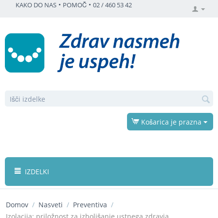
•
•
KAKO DO NAS
POMOČ
02 / 460 53 42
Košarica je prazna
IZDELKI
Domov
/
Nasveti
/
Preventiva
/
Izolacija: priložnost za izboljšanje ustnega zdravja