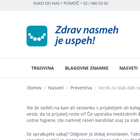
•
•
KAKO DO NAS
POMOČ
02 / 460 53 42
TRGOVINA
BLAGOVNE ZNAMKE
NASVETI
Domov
/
Nasveti
/
Preventiva
/
Vzrok za slab dah s
Ste že sedeli na kavi ali sestanku s prijateljem ali kol
veste, da ta prijatelj niste vi? Če uporaba medzobnih
ustne higiene, ste namreč resen kandidat vsaj za slab
Se sprašujete zakaj? Odgovor je dokaj enostaven. Tako