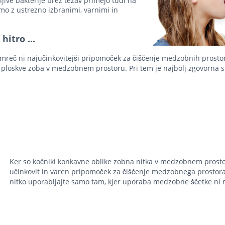
ljive bakterije brez težav primejo tudi na
o z ustrezno izbranimi, varnimi in
hitro ...
amreč ni najučinkovitejši pripomoček za čiščenje medzobnih prosto
 ploskve zoba v medzobnem prostoru. Pri tem je najbolj zgovorna 
Ker so kočniki konkavne oblike zobna nitka v medzobnem prosto
učinkovit in varen pripomoček za čiščenje medzobnega prostor
nitko uporabljajte samo tam, kjer uporaba medzobne ščetke ni