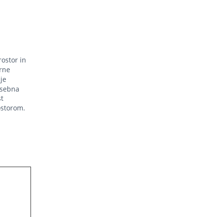
ostor in
erne
je
osebna
st
storom.