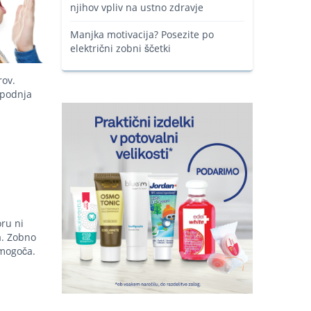
njihov vpliv na ustno zdravje
Manjka motivacija? Posezite po
električni zobni ščetki
rov.
spodnja
ru ni
a. Zobno
 mogoča.