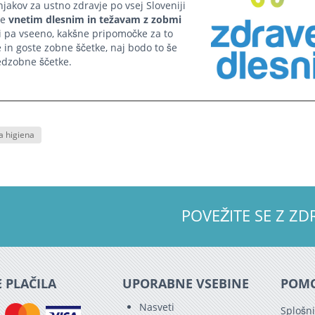
akov za ustno zdravje po vsej Sloveniji
se
vnetim dlesnim in težavam z zobmi
i pa vseeno, kakšne pripomočke za to
in goste zobne ščetke, naj bodo to še
edzobne ščetke
.
a higiena
POVEŽITE SE Z 
 PLAČILA
UPORABNE VSEBINE
POM
Nasveti
Splošni