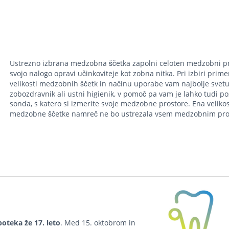
Ustrezno izbrana medzobna ščetka
zapolni celoten medzobni pr
svojo nalogo opravi učinkoviteje kot zobna nitka. Pri izbiri prim
velikosti medzobnih ščetk in načinu uporabe vam najbolje svetu
zobozdravnik ali ustni higienik, v pomoč pa vam je lahko tudi p
sonda, s katero si izmerite svoje medzobne prostore
. Ena veliko
medzobne ščetke namreč ne bo ustrezala vsem medzobnim pro
poteka že 17. leto
. Med 15. oktobrom in