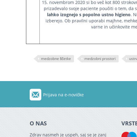
15. novembrom 2020 si bo več kot 800 strokovnj
prizadevalo svoje paciente poučiti o tem, da 
lahko izognejo s popolno ustno higieno
. N
izberejo. Ob pravilni uporabi majhne, mehke 
varne in učinkovite m
medzobne ščetke
medzobni prostori
ustn
Prijava na e-novičke
O NAS
VRSTE
Zdrav nasmeh je uspeh, saj se je zanj