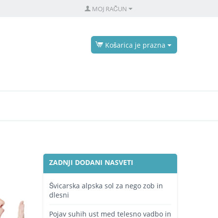
MOJ RAČUN
Košarica je prazna
ZADNJI DODANI NASVETI
Švicarska alpska sol za nego zob in
dlesni
Pojav suhih ust med telesno vadbo in