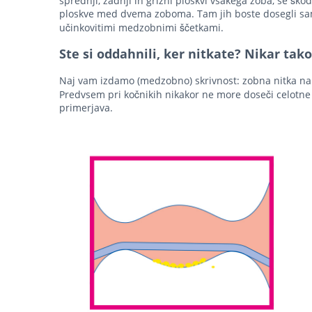
sprednji, zadnji in grizni ploskvi vsakega zoba, se škod
ploskve med dvema zoboma. Tam jih boste dosegli sam
učinkovitimi medzobnimi ščetkami.
Ste si oddahnili, ker nitkate? Nikar tako 
Naj vam
izdamo (medzobno) skrivnost
: zobna nitka n
Predvsem pri kočnikih nikakor ne more doseči celotne
primerjava.