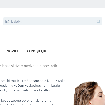
NOVICE
O PODJETJU
e lahko skriva v medzobnih prostorih
egom, ki mu je strašno smrdelo iz ust? Kako
 ščetk ni v vašem vsakodnevnem ritualu
 dah, če že ne tudi za
vnetje dlesni
.
 kot se zobne obloge nabirajo na