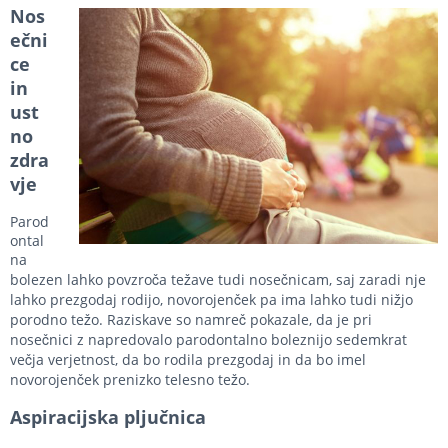
Nos
ečni
ce
in
ust
no
zdra
vje
Parod
ontal
na
bolezen lahko povzroča težave tudi nosečnicam, saj zaradi nje
lahko prezgodaj rodijo, novorojenček pa ima lahko tudi nižjo
porodno težo. Raziskave so namreč pokazale, da je pri
nosečnici z napredovalo parodontalno boleznijo sedemkrat
večja verjetnost, da bo rodila prezgodaj in da bo imel
novorojenček prenizko telesno težo.
Aspiracijska pljučnica