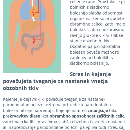
celjenje rane. Prav tako je pri
bolnikih s sladkorno
boleznijo slabša odpornost
organizma, ker so prizadete
obrambne celice. Zato imajo
bolniki s slabo nadzorovano
ravnjo glukoze v krvi slabše
stanje obzobnih tkiv.
Dodatno pa parodontalna
bolezen poveča možnosti
zapletov pri bolnikih s
sladkorno boleznijo.
Stres in kajenje
povečujeta tveganje za nastanek vnetja
obzobnih tkiv
Kajenje je dejavnik, ki povečuje tveganje za nastanek
parodontalne bolezni oziroma pri kadilcu parodontalna
bolezen hitreje napreduje. Kajenje namreč
zmanjšuje
tako
prekrvavitev
dlesni
kot
obrambno sposobnost zaščitnih celic
,
zato imajo kadilci praviloma slabša obzobna tkiva. Na nastanek
ali napredovanje parodontalne bolezni pa vpliva tudi stres, saj