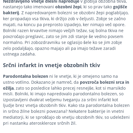
Nezdravljeno vnetje dlesni napreduje
v globlja obzobna tkiva,
nastanejo tako imenovani
obzobni žepi
, ki so prav tako
gojišče
bakterij
. Z napredovanjem bolezni se obzobni žepi poglabljajo,
ker propadajo vsa tkiva, ki držijo zob v čeljusti. Zobje se začno
majati, na koncu pa preprosto izpadejo, ker nimajo več opore.
Bolniki razen krvavitve nimajo večjih težav, saj bolna tkiva ne
povzročajo preglavic, zato se jim zdi stanje še vedno povsem
normalno. Pri zobozdravniku se oglasijo šele ko se jim zobje
zelo podaljšajo, opazno majajo ali pa imajo težave zaradi
ustnega zadaha.
Srčni infarkt in vnetje obzobnih tkiv
Parodontalna bolezen
ni le vnetje, ki je omejeno samo na
ustno votlino. Dokazano je namreč, da
povzroča bolezni srca in
ožilja
, zato so posledice lahko precej resnejše, kot si marsikdo
misli. Bolniki, ki imajo napredovalo parodontalno bolezen, so
izpostavljeni dvakrat večjemu tveganju za srčni infarkt kot
ljudje brez vnetja obzobnih tkiv. Kako sta parodontalna bolezen
in srčno žilne bolezni povezana? Nekatere bakterije in vnetni
mediatorji, ki se sproščajo ob vnetju obzobnih tkiv, so udeleženi
pri nastanku ateroskleroze srčnih žil.