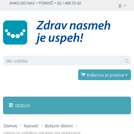
•
•
KAKO DO NAS
POMOČ
02 / 460 53 42
Košarica je prazna
IZDELKI
Domov
/
Nasveti
/
Bolezni dlesni
/
Ustno in splošno zdravje sta povezana