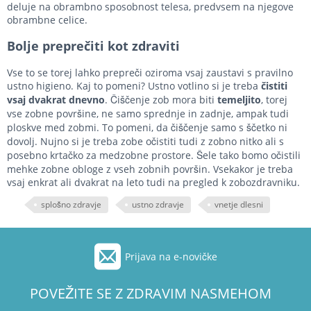
deluje na obrambno sposobnost telesa, predvsem na njegove
obrambne celice.
Bolje preprečiti kot zdraviti
Vse to se torej lahko prepreči oziroma vsaj zaustavi s pravilno
ustno higieno. Kaj to pomeni? Ustno votlino si je treba
čistiti
vsaj dvakrat dnevno
. Čiščenje zob mora biti
temeljito
, torej
vse zobne površine, ne samo sprednje in zadnje, ampak tudi
ploskve med zobmi. To pomeni, da čiščenje samo s ščetko ni
dovolj. Nujno si je treba zobe očistiti tudi z zobno nitko ali s
posebno krtačko za medzobne prostore. Šele tako bomo očistili
mehke zobne obloge z vseh zobnih površin. Vsekakor je treba
vsaj enkrat ali dvakrat na leto tudi na pregled k zobozdravniku.
splošno zdravje
ustno zdravje
vnetje dlesni
Prijava na e-novičke
POVEŽITE SE Z ZDRAVIM NASMEHOM