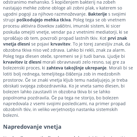
odstranimo mehansko. S kopičenjem bakterij na zobeh
nastajajo mehke zobne obloge ali zobni plak, v katerem so
ugodni pogoji za njihovo razmnoževanje.
Bakterije
s svojimi
strupi
poškodujejo mehka tkiva
. Poleg tega se ob vnetnem
procesu aktivira človekov zaščitni, imunski sistem, ki sicer
poskuša omejiti vnetje, vendar pa z vnetnimi mediatorji, ki se
sproščajo ob tem, povzroči propad lastnih tkiv. Kot
prvi znak
vnetja
dlesni
se pojavi
krvavitev
. To je torej zanesljiv znak, da
obzobna tkiva niso več zdrava. Lahko bi rekli, znak za alarm.
Poleg tega dlesen oteče, spremeni se ji tudi barva. Ljudje bi
krvavitev iz dlesni
morali obravnavati zelo resno, saj gre za
bolezenski proces, ki
zahteva takojšnje ukrepanje
. Morali bi se
lotiti bolj rednega, temeljitega čiščenja zob in medzobnih
prostorov. Če se znaki vnetja kljub temu nadaljujejo, je treba
obiskati svojega zobozdravnika. Ko je vneta samo dlesen, bi
bolezen lahko zaustavili in obzobna tkiva bi se lahko
popolnoma pozdravila. Če pa tega ne storijo, bo bolezen
napredovala z vsemi svojimi posledicami, na primer propad
obzobnih tkiv, in veliko verjetnostjo nastanka sistemskih
bolezni.
Napredovanje vnetja