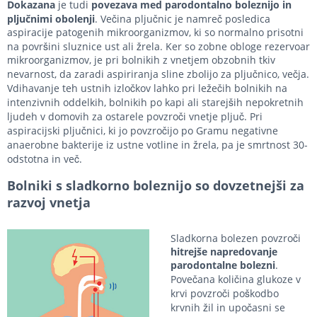
Dokazana
je tudi
povezava med parodontalno boleznijo in
pljučnimi obolenj
i
. Večina pljučnic je namreč posledica
aspiracije patogenih mikroorganizmov, ki so normalno prisotni
na površini sluznice ust ali žrela. Ker so zobne obloge rezervoar
mikroorganizmov, je pri bolnikih z vnetjem obzobnih tkiv
nevarnost, da zaradi aspiriranja sline zbolijo za pljučnico, večja.
Vdihavanje teh ustnih izločkov lahko pri ležečih bolnikih na
intenzivnih oddelkih, bolnikih po kapi ali starejših nepokretnih
ljudeh v domovih za ostarele povzroči vnetje pljuč. Pri
aspiracijski pljučnici, ki jo povzročijo po Gramu negativne
anaerobne bakterije iz ustne votline in žrela, pa je smrtnost 30-
odstotna in več.
Bolniki s sladkorno boleznijo so dovzetnejši za
razvoj vnetja
Sladkorna bolezen povzroči
hitrejše napredovanje
parodontalne bolezni
.
Povečana količina glukoze v
krvi povzroči poškodbo
krvnih žil in upočasni se